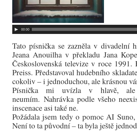
00:00
Tato písnička se zazněla v divadelní 
Jeana Anouilha v překladu Jana Kopec
Československá televize v roce 1991. H
Preiss. Představoval hudebního skladate
cokoliv – i jednoduchou, ale krásnou vá
Písnička mi uvízla v hlavě, al
neumím. Nahrávka podle všeho neexist
inscenace asi také ne.
Požádala jsem tedy o pomoc AI Suno, 
Není to ta původní – ta byla ještě jednod