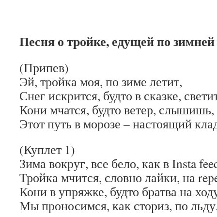
Песня о тройке, едущей по зимней
(Припев)
Эй, тройка моя, по зиме летит,
Снег искрится, будто в сказке, светит
Кони мчатся, будто ветер, слышишь,
Этот путь в морозе – настоящий клад
(Куплет 1)
Зима вокруг, все бело, как в Insta fee
Тройка мчится, словно лайки, на repe
Кони в упряжке, будто братва на ходу
Мы проносимся, как сториз, по льду