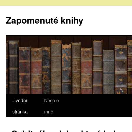
Zapomenuté knihy
Úvodní
Něco o
stránka
mně