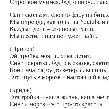
С тройкой мчимся, будто вирус, навс
Сани скользят, словно флоу на битах
Мы в тренде, как топы на Youtube и в
Каждый день – это новый хайп,
Мы в сети, и нам не нужен вайп.
(Припев)
Эй, тройка моя, по зиме летит,
Снег искрится, будто в сказке, светит
Кони мчатся, будто ветер, слышишь,
Этот путь в морозе – настоящий клад
(Бридж)
Эта тройка – наша жизнь, наша мечт
Снег и мороз – это просто красота,