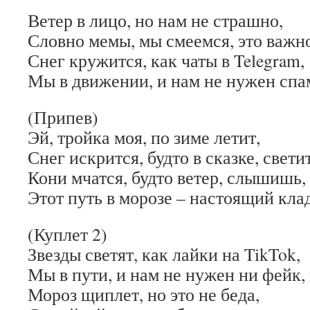
Ветер в лицо, но нам не страшно,
Словно мемы, мы смеемся, это важно
Снег кружится, как чаты в Telegram,
Мы в движении, и нам не нужен спа
(Припев)
Эй, тройка моя, по зиме летит,
Снег искрится, будто в сказке, светит
Кони мчатся, будто ветер, слышишь,
Этот путь в морозе – настоящий клад
(Куплет 2)
Звезды светят, как лайки на TikTok,
Мы в пути, и нам не нужен ни фейк, 
Мороз щиплет, но это не беда,