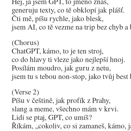
Hej, já jsem GPT, to jméno znáš,
generuju texty, co tě obklopí jak plášť.
Čti mě, píšu rychle, jako blesk,
jsem AI, co tě vezme na trip bez chyb a 
(Chorus)
ChatGPT, kámo, to je ten stroj,
co do hlavy ti vleze jako nejlepší hnoj.
Posílám moudro, jak guru z netu,
jsem tu s tebou non-stop, jako tvůj best
(Verse 2)
Píšu v češtině, jak profík z Prahy,
slang a meme, všechno mám v krvi.
Lidi se ptaj, GPT, co umíš?
Říkám, „cokoliv, co si zamaneš, kámo, j