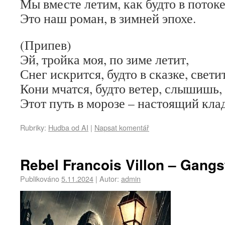
Мы вместе летим, как будто в потоке
Это наш роман, в зимней эпохе.
(Припев)
Эй, тройка моя, по зиме летит,
Снег искрится, будто в сказке, светит
Кони мчатся, будто ветер, слышишь,
Этот путь в морозе – настоящий клад
Rubriky:
Hudba od AI
|
Napsat komentář
Rebel Francois Villon – Gangs
Publikováno
5.11.2024
|
Autor:
admin