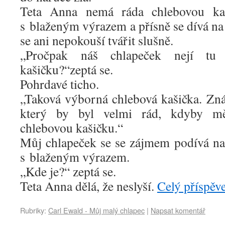
Teta Anna nemá ráda chlebovou kaš
s blaženým výrazem a přísně se dívá na
se ani nepokouší tvářit slušně.
„Pročpak náš chlapeček nejí tu 
kašičku?“zeptá se.
Pohrdavé ticho.
„Taková výborná chlebová kašička. Zn
který by byl velmi rád, kdyby m
chlebovou kašičku.“
Můj chlapeček se se zájmem podívá na t
s blaženým výrazem.
„Kde je?“ zeptá se.
Teta Anna dělá, že neslyší.
Celý příspěv
Rubriky:
Carl Ewald - Můj malý chlapec
|
Napsat komentář