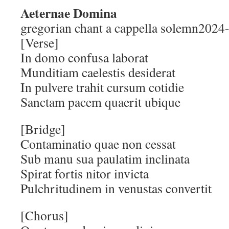
Aeternae Domina
gregorian chant a cappella solemn2024
[Verse]
In domo confusa laborat
Munditiam caelestis desiderat
In pulvere trahit cursum cotidie
Sanctam pacem quaerit ubique
[Bridge]
Contaminatio quae non cessat
Sub manu sua paulatim inclinata
Spirat fortis nitor invicta
Pulchritudinem in venustas convertit
[Chorus]