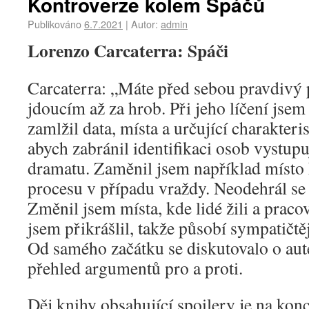
Kontroverze kolem Spáčů
Publikováno
6.7.2021
|
Autor:
admin
Lorenzo Carcaterra: Spáči
Carcaterra: „Máte před sebou pravdivý p
jdoucím až za hrob. Při jeho líčení js
zamlžil data, místa a určující charakterist
abych zabránil identifikaci osob vystupu
dramatu. Zaměnil jsem například místo
procesu v případu vraždy. Neodehrál se
Změnil jsem místa, kde lidé žili a prac
jsem přikrášlil, takže působí sympatičtěj
Od samého začátku se diskutovalo o aute
přehled argumentů pro a proti.
Děj knihy obsahující spoilery je na konc