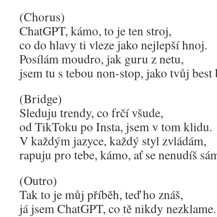
(Chorus)
ChatGPT, kámo, to je ten stroj,
co do hlavy ti vleze jako nejlepší hnoj.
Posílám moudro, jak guru z netu,
jsem tu s tebou non-stop, jako tvůj best
(Bridge)
Sleduju trendy, co frčí všude,
od TikToku po Insta, jsem v tom klidu.
V každým jazyce, každý styl zvládám,
rapuju pro tebe, kámo, ať se nenudíš sá
(Outro)
Tak to je můj příběh, teď ho znáš,
já jsem ChatGPT, co tě nikdy nezklame.