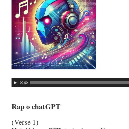
Audio
00:00
přehrávač
Rap o chatGPT
(Verse 1)