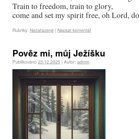
Train to freedom, train to glory,
come and set my spirit free, oh Lord, do
Rubriky:
Nezařazené
|
Napsat komentář
Pověz mi, můj Ježíšku
Publikováno
23.12.2025
|
Autor:
admin
Audio
přehrávač