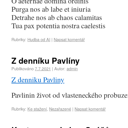
O aeternae domina ordinis
Purga nos ab labe et iniuria
Detrahe nos ab chaos calamitas
Tua pax potentia nostra caelestis
Rubriky:
Hudba od AI
|
Napsat komentář
Z denníku Pavlíny
Publikováno
7.7.2021
|
Autor:
admin
Z denniku Pavliny
Pavlinin život od vlasteneckého probuze
Rubriky:
Ke stažení
,
Nezařazené
|
Napsat komentář