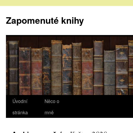
Zapomenuté knihy
Úvodní
Něco o
stránka
mně