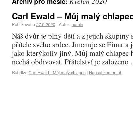
Květen 2020
Archiv pro měsíc:
Carl Ewald – Můj malý chlapec
Publikováno
27.5.2020
|
Autor:
admin
Náš dvůr je plný dětí a z jejich skupiny
přítele svého srdce. Jmenuje se Einar a
jako kterýkoliv jiný. Můj malý chlapec 
nechá obdivovat. Přátelství je založen
Rubriky:
Carl Ewald - Můj malý chlapec
|
Napsat komentář