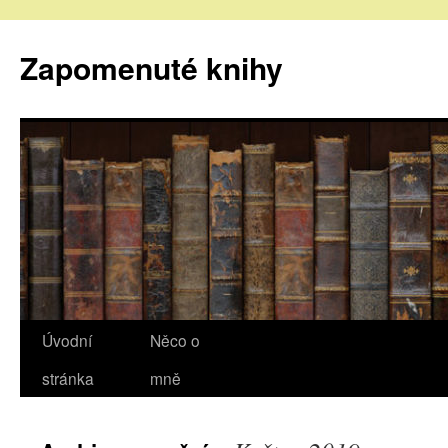
Zapomenuté knihy
Úvodní
Něco o
stránka
mně