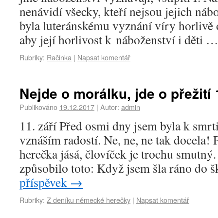
nenávidí všecky, kteří nejsou jejich náb
byla luteránskému vyznání víry horlivě 
aby její horlivost k náboženství i děti 
Rubriky:
Račinka
|
Napsat komentář
Nejde o morálku, jde o přežití 1
Publikováno
19.12.2017
|
Autor:
admin
11. září Před osmi dny jsem byla k smrt
vznáším radostí. Ne, ne, ne tak docela! 
herečka jásá, človíček je trochu smutný
způsobilo toto: Když jsem šla ráno do 
příspěvek
→
Rubriky:
Z deníku německé herečky
|
Napsat komentář