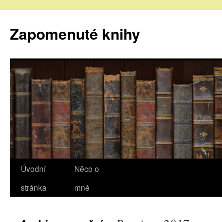
Zapomenuté knihy
Úvodní
Něco o
stránka
mně