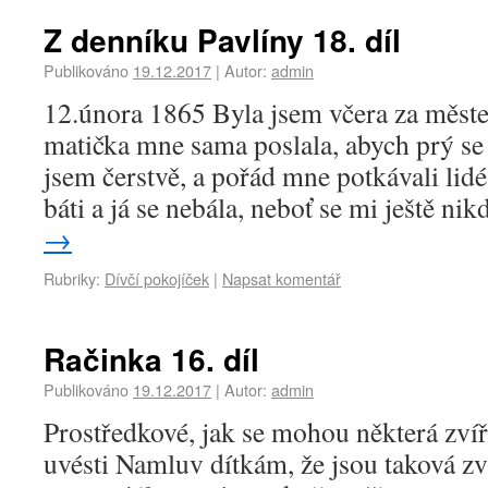
Z denníku Pavlíny 18. díl
Publikováno
19.12.2017
|
Autor:
admin
12.února 1865 Byla jsem včera za měst
matička mne sama poslala, abych prý se 
jsem čerstvě, a pořád mne potkávali lidé
báti a já se nebála, neboť se mi ještě n
→
Rubriky:
Dívčí pokojíček
|
Napsat komentář
Račinka 16. díl
Publikováno
19.12.2017
|
Autor:
admin
Prostředkové, jak se mohou některá zvíř
uvésti Namluv dítkám, že jsou taková zv