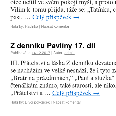
otec ucítil ve svém pokoji myši, a proto n
Vilím k tomu přijda, táže se: „Tatínku, 
past, …
Celý příspěvek
→
Rubriky:
Račinka
|
Napsat komentář
Z denníku Pavlíny 17. díl
Publikováno
14.12.2017
|
Autor:
admin
III. Přátelství a láska Z denníku devate
se nacházím ve velké nesnázi, že i tyto z
„Bratr na prázdninách,“ „Paní a služka“
čtenářkám známo, také starosti, ale nikol
„Přátelství a …
Celý příspěvek
→
Rubriky:
Dívčí pokojíček
|
Napsat komentář