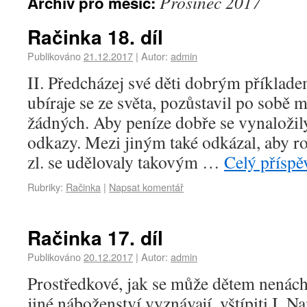
Prosinec 2017
Archiv pro měsíc:
Račinka 18. díl
Publikováno
21.12.2017
|
Autor:
admin
II. Předcházej své děti dobrým příklad
ubíraje se ze světa, pozůstavil po sobě 
žádných. Aby peníze dobře se vynaložily,
odkazy. Mezi jiným také odkázal, aby r
zl. se udělovaly takovým …
Celý přísp
Rubriky:
Račinka
|
Napsat komentář
Račinka 17. díl
Publikováno
20.12.2017
|
Autor:
admin
Prostředkové, jak se může dětem nenáchy
jiné náboženství vyznávají, vštípiti I. 