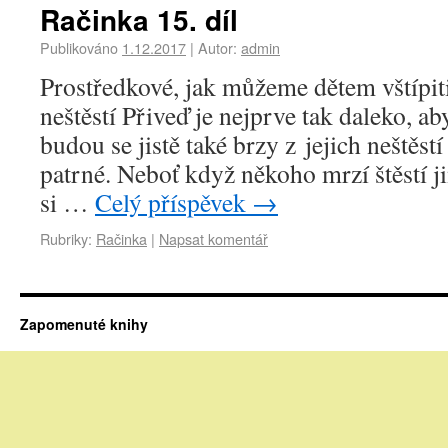
Račinka 15. díl
Publikováno
1.12.2017
|
Autor:
admin
Prostředkové, jak můžeme dětem vštípiti
neštěstí Přiveď je nejprve tak daleko, aby
budou se jistě také brzy z jejich neštěstí
patrné. Neboť když někoho mrzí štěstí ji
si …
Celý příspěvek
→
Rubriky:
Račinka
|
Napsat komentář
Zapomenuté knihy