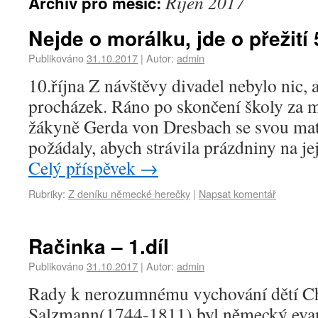
Říjen 2017
Archiv pro měsíc:
Nejde o morálku, jde o přežití 5
Publikováno
31.10.2017
|
Autor:
admin
10.října Z návštěvy divadel nebylo nic, a
procházek. Ráno po skončení školy za 
žákyně Gerda von Dresbach se svou ma
požádaly, abych strávila prázdniny na je
Celý příspěvek
→
Rubriky:
Z deníku německé herečky
|
Napsat komentář
Račinka – 1.díl
Publikováno
31.10.2017
|
Autor:
admin
Rady k nerozumnému vychování dětí Chr
Salzmann(1744-1811) byl německý evang