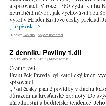
a spisovatel. V roce 1780 vydal knihu K
netradiční návod, jak vychovávat děti š
vyšel v Hradci Králové český překlad.
příspěvek
→
Rubriky:
Račinka
|
Napsat komentář
Z denníku Pavlíny 1.díl
Publikováno
31.10.2017
|
Autor:
admin
O autorovi
František Pravda byl katolický kněz, vyc
spisovatel.
„Psal česky psané povídky v duchu kato
důrazem na křesťanské hodnoty. Do svý
národnostní a buditelské tendence. Jeho 