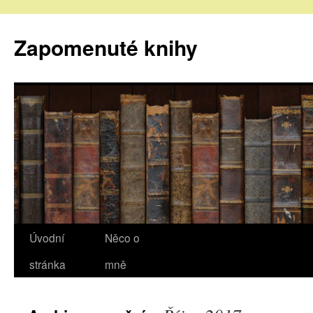
Zapomenuté knihy
Úvodní
Něco o
stránka
mně