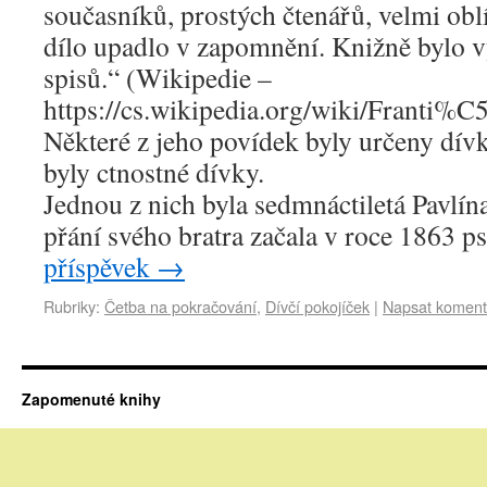
současníků, prostých čtenářů, velmi obl
dílo upadlo v zapomnění. Knižně bylo 
spisů.“ (Wikipedie –
https://cs.wikipedia.org/wiki/Franti
Některé z jeho povídek byly určeny dív
byly ctnostné dívky.
Jednou z nich byla sedmnáctiletá Pavlína
přání svého bratra začala v roce 1863 p
příspěvek
→
Rubriky:
Četba na pokračování
,
Dívčí pokojíček
|
Napsat koment
Zapomenuté knihy