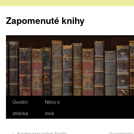
Zapomenuté knihy
Úvodní
Něco o
stránka
mně
←
Kontroverze kolem Spáčů
Georgiánský 