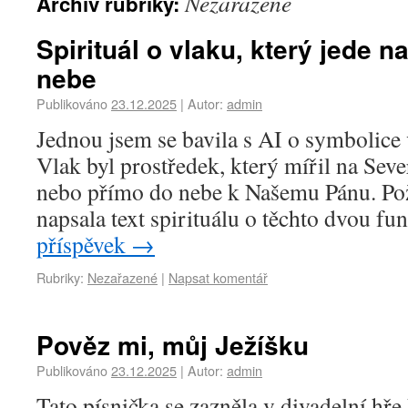
Nezařazené
Archiv rubriky:
Spirituál o vlaku, který jede 
nebe
Publikováno
23.12.2025
|
Autor:
admin
Jednou jsem se bavila s AI o symbolice 
Vlak byl prostředek, který mířil na Seve
nebo přímo do nebe k Našemu Pánu. Pož
napsala text spirituálu o těchto dvou f
příspěvek
→
Rubriky:
Nezařazené
|
Napsat komentář
Pověz mi, můj Ježíšku
Publikováno
23.12.2025
|
Autor:
admin
Tato písnička se zazněla v divadelní hře