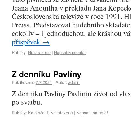
Jeana Anouilha v překladu Jana Kopecké
Československá televize v roce 1991. Hla
Preiss. Představoval hudebního skladatel
cokoliv – i jednoduchou, ale krásnou 
příspěvek
→
Rubriky:
Nezařazené
|
Napsat komentář
Z denníku Pavlíny
Publikováno
7.7.2021
|
Autor:
admin
Z denniku Pavliny Pavlinin život od vla
po svatbu.
Rubriky:
Ke stažení
,
Nezařazené
|
Napsat komentář