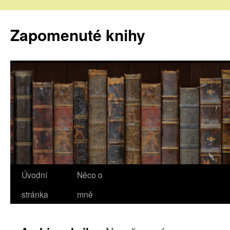
Zapomenuté knihy
Úvodní
Něco o
stránka
mně