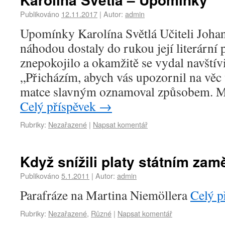
Publikováno
12.11.2017
|
Autor:
admin
Upomínky Karolína Světlá Učiteli Joha
náhodou dostaly do rukou její literární
znepokojilo a okamžitě se vydal navštívi
„Přicházím, abych vás upozornil na věc 
matce slavným oznamoval způsobem. M
Celý příspěvek
→
Rubriky:
Nezařazené
|
Napsat komentář
Když snížili platy státním z
Publikováno
5.1.2011
|
Autor:
admin
Parafráze na Martina Niemöllera
Celý p
Rubriky:
Nezařazené
,
Různé
|
Napsat komentář