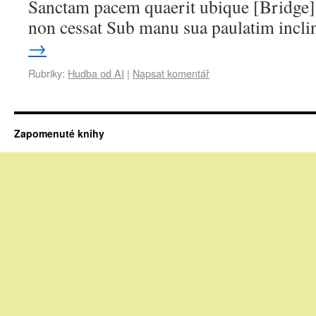
Sanctam pacem quaerit ubique [Bridge]
non cessat Sub manu sua paulatim incl
→
Rubriky:
Hudba od AI
|
Napsat komentář
Zapomenuté knihy