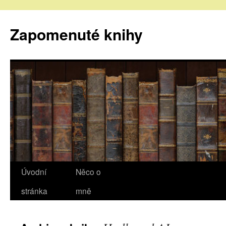
Zapomenuté knihy
Úvodní
Něco o
stránka
mně