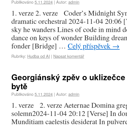
Publikováno
5.11.2024
|
Autor:
admin
1. verze 2. verze Coder’s Midnight Sy
dramatic orchestral 2024-11-04 20:06 
sky he wanders Lines of code in mind d
dance on keys of wonder Building drea
fonder [Bridge] …
Celý příspěvek
→
Rubriky:
Hudba od AI
|
Napsat komentář
Georgiánský zpěv o uklizečc
bytě
Publikováno
5.11.2024
|
Autor:
admin
1. verze 2. verze Aeternae Domina greg
solemn2024-11-04 20:12 [Verse] In do
Munditiam caelestis desiderat In pulvere