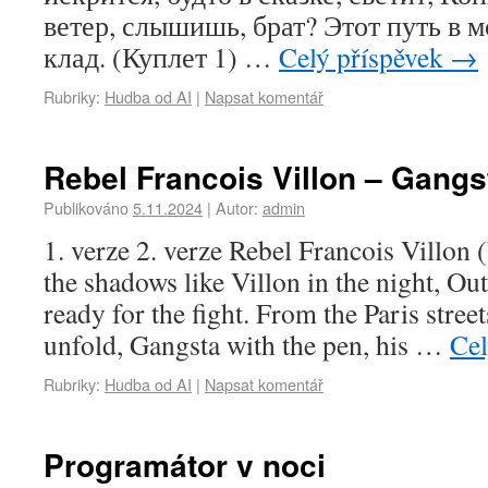
ветер, слышишь, брат? Этот путь в 
клад. (Куплет 1) …
Celý příspěvek
→
Rubriky:
Hudba od AI
|
Napsat komentář
Rebel Francois Villon – Gangs
Publikováno
5.11.2024
|
Autor:
admin
1. verze 2. verze Rebel Francois Villon (
the shadows like Villon in the night, Outl
ready for the fight. From the Paris street
unfold, Gangsta with the pen, his …
Cel
Rubriky:
Hudba od AI
|
Napsat komentář
Programátor v noci