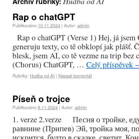
Hudba od AI
Archiv rubriky:
Rap o chatGPT
Publikováno
10.11.2024
|
Autor:
admin
Rap o chatGPT (Verse 1) Hej, já jsem 
generuju texty, co tě obklopí jak plášť. Č
blesk, jsem AI, co tě vezme na trip bez 
(Chorus) ChatGPT, …
Celý příspěvek
Rubriky:
Hudba od AI
|
Napsat komentář
Píseň o trojce
Publikováno
8.11.2024
|
Autor:
admin
1. verze 2.verze Песня о тройке, е
равнине (Припев) Эй, тройка моя, по
искрится, будто в сказке, светит, Ко